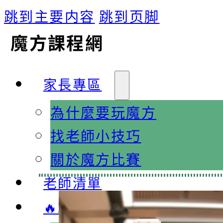
跳到主要内容
跳到页脚
魔方課程網
家長專區
為什麼要玩魔方
找老師小技巧
關於魔方比賽
老師清單
🔥2026 暑假課程