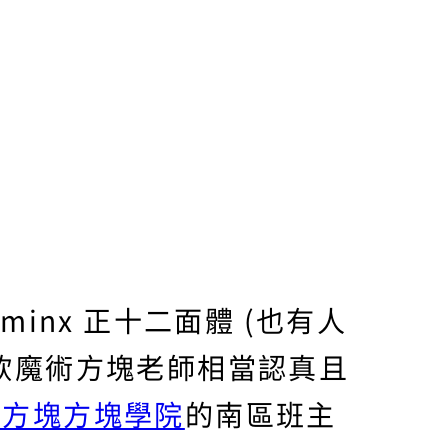
inx 正十二面體 (也有人
欣魔術方塊老師相當認真且
術方塊方塊學院
的南區班主