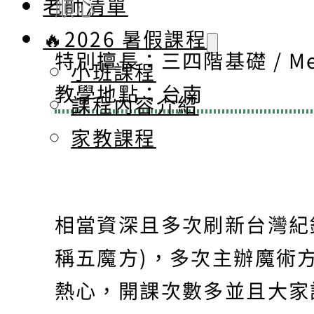
老師清單
順心
🔥2026 暑假課程
特別擅長：三四階基礎 / Me
小班課程
教學地點：台南
課程內容介紹
家教課程
相當資深且多次刷新台灣紀錄
稱五魔方)，多次主辦魔術
熱心，開課次數多並且大家