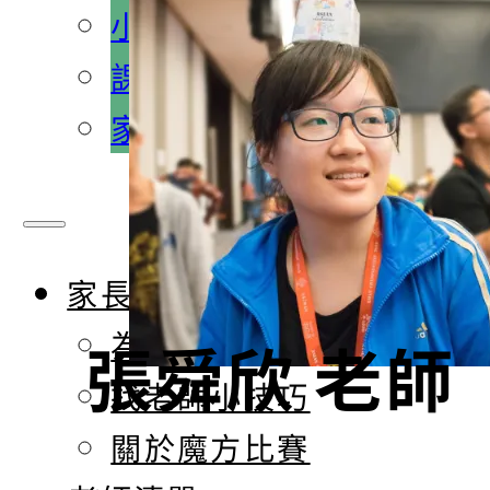
小班課程
課程內容介紹
家教課程
家長專區
為什麼要玩魔方
張舜欣 老師
找老師小技巧
關於魔方比賽