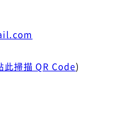
il.com
點此掃描 QR Code
)