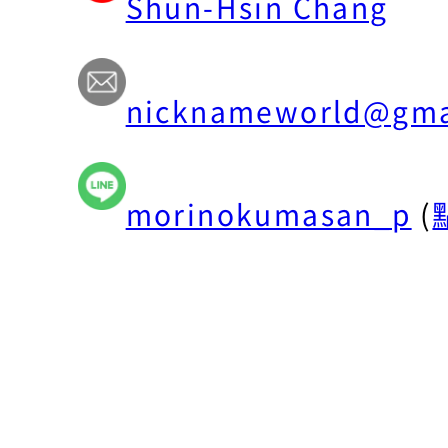
Shun-Hsin Chang
nicknameworld@gma
morinokumasan_p
(