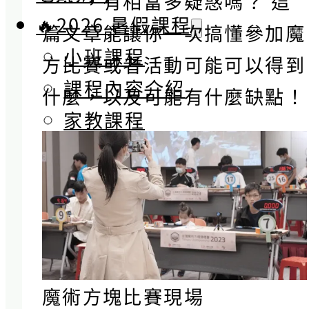
……，有相當多疑惑嗎？ 這
🔥2026 暑假課程
篇文章能讓你一次搞懂參加魔
小班課程
方比賽或者活動可能可以得到
課程內容介紹
什麼，以及可能有什麼缺點！
家教課程
魔術方塊比賽現場