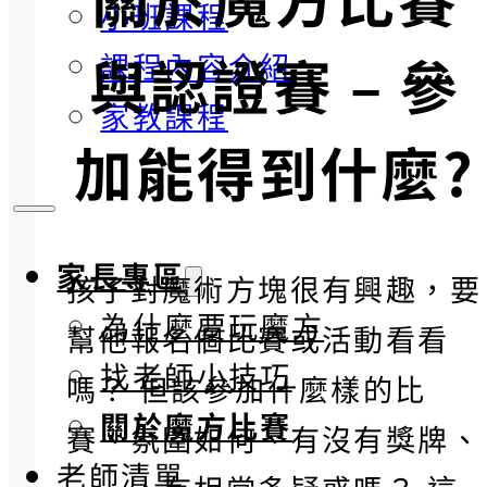
小班課程
與認證賽 – 參
課程內容介紹
家教課程
加能得到什麼?
家長專區
孩子對魔術方塊很有興趣，要
為什麼要玩魔方
幫他報名個比賽或活動看看
找老師小技巧
嗎？ 但該參加什麼樣的比
關於魔方比賽
賽、氛圍如何、有沒有獎牌、
老師清單